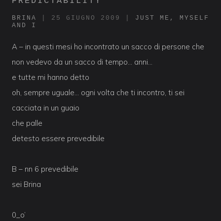
PREDICTABILITY
BRINA
|
25 GIUGNO 2009
|
JUST ME, MYSELF
AND I
A – in questi mesi ho incontrato un sacco di persone che
non vedevo da un sacco di tempo… anni…
e tutte mi hanno detto
oh, sempre uguale… ogni volta che ti incontro, ti sei
cacciata in un guaio
che palle
detesto essere prevedibile
B – nn 6 prevedibile
sei Brina
0_o’