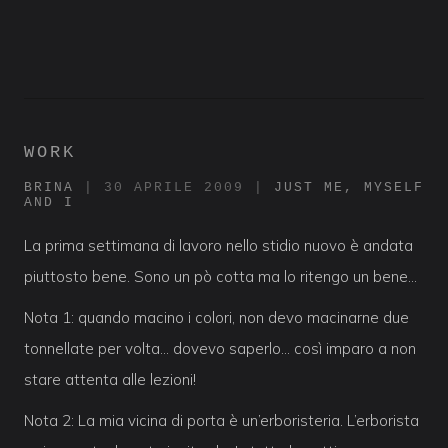
WORK
BRINA
|
30 APRILE 2009
|
JUST ME, MYSELF
AND I
La prima settimana di lavoro nello stidio nuovo è andata
piuttosto bene. Sono un pò cotta ma lo ritengo un bene…
Nota 1: quando macino i colori, non devo macinarne due
tonnellate per volta… dovevo saperlo… così imparo a non
stare attenta alle lezioni!
Nota 2: La mia vicina di porta è un’erboristeria. L’erborista