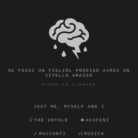
Vai
al
contenuto
STORM·IN·A·BRAIN
SE FOSSI UN FIGLIOL PRODIGO AVREI UN
VITELLO GRASSO
STORM·IN·A·BRAIN
JUST ME, MYSELF AND I
THE UNTOLD
ACUFENI
RACCONTI
MUSICA