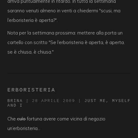
arriva puntualmente in ritardo. In tutta la settimana
saranno venuti almeno in venti a chiedermi "scusi, ma
l’erboristeria è aperta?".
Nota per la settimana prossima: mettere alla porta un
cartello con scritto "Se l’erboristeria è aperta, è aperta.
se è chiusa, è chiusa."
ERBORISTERIA
BRINA
|
28 APRILE 2009
|
JUST ME, MYSELF
AND I
Che
culo
fortuna avere come vicina di negozio
un’erboristeria…