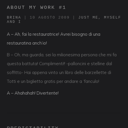
ABOUT MY WORK #1
BRINA
|
10 AGOSTO 2009
|
JUST ME, MYSELF
AND I
A – Ah, fai la restauratrice! Avrei bisogno di una
restauratina anch’io!
B – Oh, ma guarda, sei la milionesima persona che mi fa
questa battuta! Complimenti!! -palloncini e stelline dal
soffitto- Hai appena vinto un libro delle barzellette di
Totti e un biglietto gratis per andare a ‘fanculo!
A – Ahahahah! Divertente!