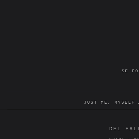
Vai
al
contenuto
SE FO
JUST ME, MYSELF 
DEL FAL