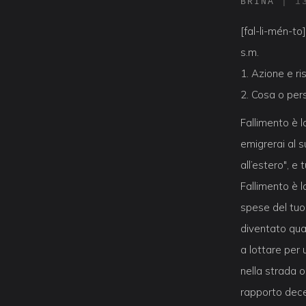
BRINA
|
1
[fal-li-mén-to]
s.m.
1. Azione e ris
2. Cosa o per
Fallimento è 
emigrerai al s
all’estero", e
Fallimento è 
spese del tuo
diventato qual
a lottare per 
nella strada 
rapporto dece