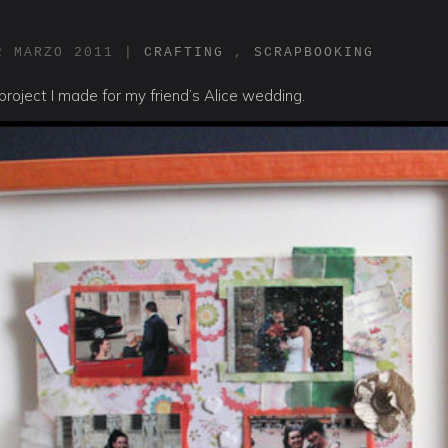
2 MARZO 2011
|
CRAFTING
,
SCRAPBOOKING
le project I made for my friend’s Alice wedding.