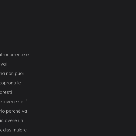
ntrocorrente e
"vai
 ma non puoi.
coprono le
aresti
 invece sei lì
arlo perchè va
ad avere un
, dissimulare,