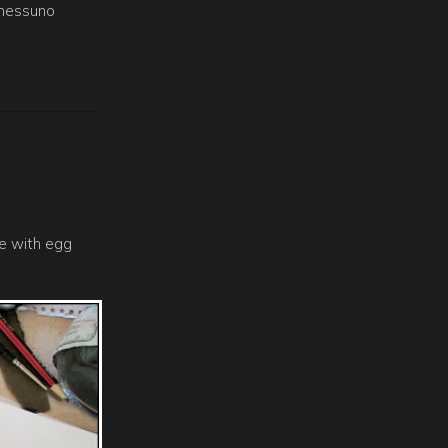
 nessuno
de with egg