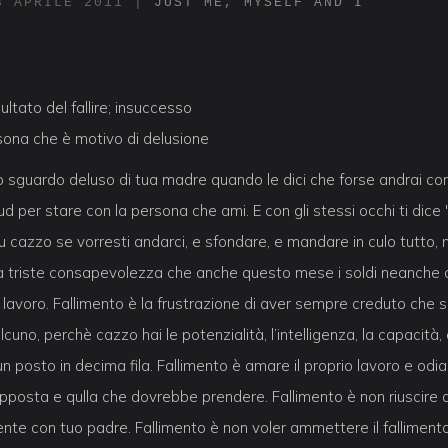
3 APRILE 2011
|
JUST ME, MYSELF AND I
ultato del fallire; insuccesso
sona che è motivo di delusione
lo sguardo deluso di tua madre quando le dici che forse andrai co
ud per stare con la persona che ami. E con gli stessi occhi ti dice 
 tu cazzo se vorresti andarci, e sfondare, e mandare in culo tutto,
la triste consapevolezza che anche questo mese i soldi neanche 
 lavoro. Fallimento è la frustrazione di aver sempre creduto che s
cuno, perchè cazzo hai le potenzialità, l’intelligenza, la capacità, e
un posto in decima fila. Fallimento è amare il proprio lavoro e odi
opposta e qulla che dovrebbe prendere. Fallimento è non riuscire 
nte con tuo padre. Fallimento è non voler ammettere il fallimento