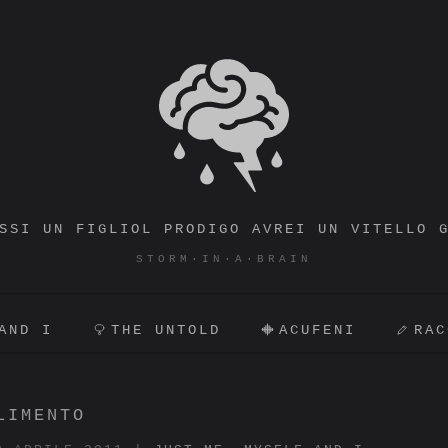
STORM·IN·A·BRAIN
SSI UN FIGLIOL PRODIGO AVREI UN VITELLO 
STORM·IN·A·BRAIN
AND I
THE UNTOLD
ACUFENI
RAC
LIMENTO