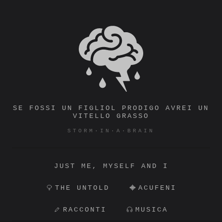
Vai
al
STORM·IN·A·BRAIN
contenuto
SE FOSSI UN FIGLIOL PRODIGO AVREI UN
VITELLO GRASSO
STORM·IN·A·BRAIN
JUST ME, MYSELF AND I
THE UNTOLD
ACUFENI
RACCONTI
MUSICA