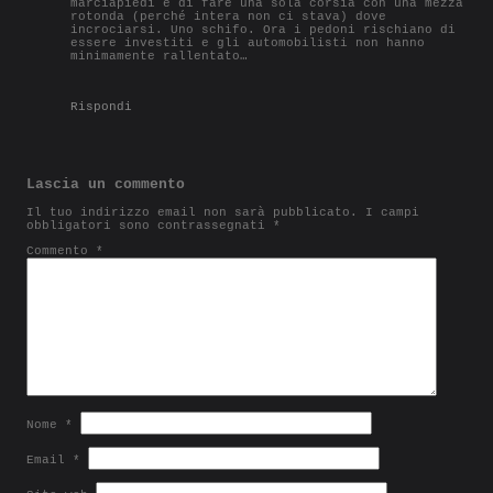
marciapiedi e di fare una sola corsia con una mezza
rotonda (perché intera non ci stava) dove
incrociarsi. Uno schifo. Ora i pedoni rischiano di
essere investiti e gli automobilisti non hanno
minimamente rallentato…
Rispondi
Lascia un commento
Il tuo indirizzo email non sarà pubblicato.
I campi
obbligatori sono contrassegnati
*
Commento
*
Nome
*
Email
*