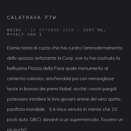
CALATRAVA FTW
BRINA
|
12 OTTOBRE 2010
|
JUST ME,
MYSELF AND I
Esimia testa di cazzo che hai curato l’ammodernamento
dello spiazzo antistante la Coop, ove tu hai costruito la
bellissima Piazza della Pace quale monumento al
cemento colorato, arrichendola poi con meravigliose
teste in bronzo dei premi Nobel, sicchè i nostri pargoli
potessero intridere le loro giovani anime del vero spirito
pacifista mondiale… ti è mica venuto in mente che 10
posti auto, DIECI, davanti a un supermercato, fossero un
pò pochi?