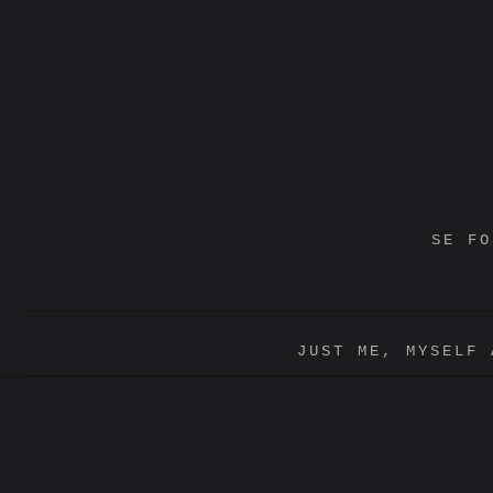
Vai
al
contenuto
SE FO
JUST ME, MYSELF 