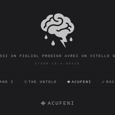
STORM·IN·A·BRAIN
SSI UN FIGLIOL PRODIGO AVREI UN VITELLO 
STORM·IN·A·BRAIN
AND I
THE UNTOLD
ACUFENI
RAC
ACUFENI