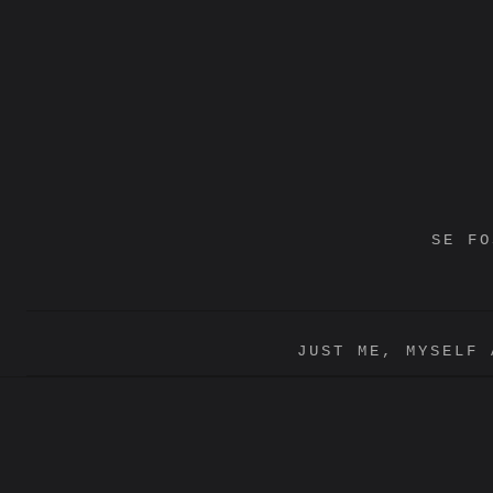
Vai
al
contenuto
SE FO
JUST ME, MYSELF 